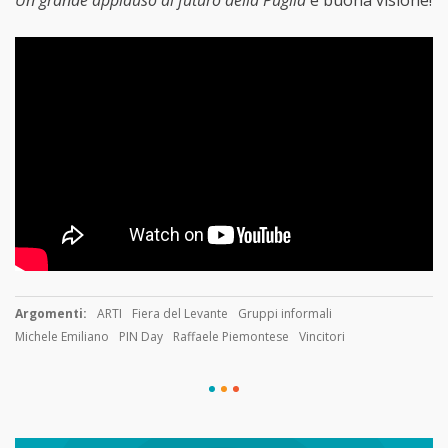
Un grande applauso al futuro della Puglia
e buona visione!
Argomenti:
ARTI
Fiera del Levante
Gruppi informali
Michele Emiliano
PIN Day
Raffaele Piemontese
Vincitori