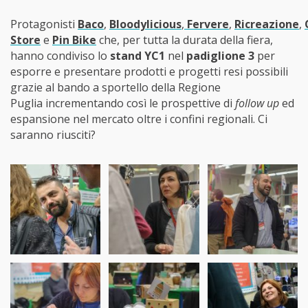
Protagonisti
Baco
,
Bloodylicious
,
Fervere
,
Ricreazione
,
Store
e
Pin Bike
che, per tutta la durata della fiera,
hanno condiviso lo
stand YC1
nel
padiglione 3
per
esporre e presentare prodotti e progetti resi possibili
grazie al bando a sportello della Regione
Puglia incrementando così le prospettive di
follow up
ed
espansione nel mercato oltre i confini regionali. Ci
saranno riusciti?