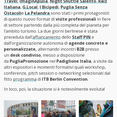
Travel
,
ImaginApulia
,
Night Shuttle Salento
,
Raiz
Italiana
,
G.Local
,
I Bicipedi
,
Puglia Senza
Ostacoli
e
La Pelandra
sono stati i primi protagonisti
di questo nuovo format di
visite professionali
in fiere
di settore partendo dalla più completa del pianeta per
l’ambito turismo. La due giorni berlinese è stata
preceduta dall’
affiancamento
dello
Staff PIN
e
dall’organizzazione autonoma di
agende concrete e
personalizzate,
alternando incontri
B2B
presso
un
desk condiviso
, messo a disposizione
da
PugliaPromozione
nel
Padiglione Italia
, a visite da
altri espositori e momenti formativi quali workshop,
conferenze, pitch session o networking selezionati dal
fitto
programma
di
ITB Berlin Convention
.
In loco, poi, la situazione si è notevolmente evoluta!