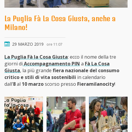
La Puglia Fà La Cosa Giusta, anche a
Milano!
29 MARZO 2019
ore 11:07
La Puglia Fà la Cosa Giusta
: ecco il nome della tre
giorni di
Accompagnamento PIN
a
Fà La Cosa
Giusta
, la più grande
fiera nazionale del consumo
critico e stili di vita sostenibili
in calendario
dall’
8
al
10 marzo
scorso presso
Fieramilanocity
!