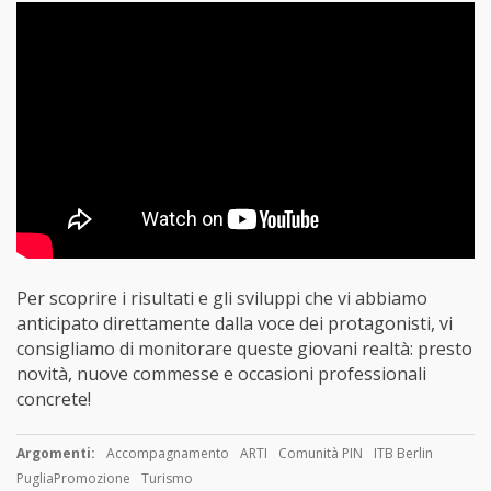
Per scoprire i risultati e gli sviluppi che vi abbiamo
anticipato direttamente dalla voce dei protagonisti, vi
consigliamo di monitorare queste giovani realtà: presto
novità, nuove commesse e occasioni professionali
concrete!
Argomenti:
Accompagnamento
ARTI
Comunità PIN
ITB Berlin
PugliaPromozione
Turismo