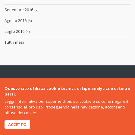
Settembre 2016
(7)
Agosto 2016
(3)
Luglio 2016
(4)
Tutti i mesi
Questo sito utilizza cookie tecnici, di tipo analytics e di terze
parti.
Leggi l'informativa
per saperne di più sui cookie e su come negare il
Termini di utilizzo
consenso al loro uso. Proseguendo nella navigazione, acconsenti
all'uso dei cookie.
Condizioni generali
Privacy policy
ACCETTO
Cookie policy
Dichiarazione di accessibilità