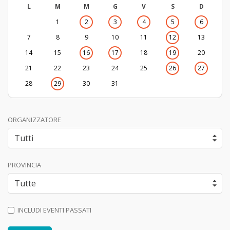
L
M
M
G
V
S
D
1
2
3
4
5
6
7
8
9
10
11
12
13
14
15
16
17
18
19
20
21
22
23
24
25
26
27
28
29
30
31
ORGANIZZATORE
PROVINCIA
INCLUDI EVENTI PASSATI