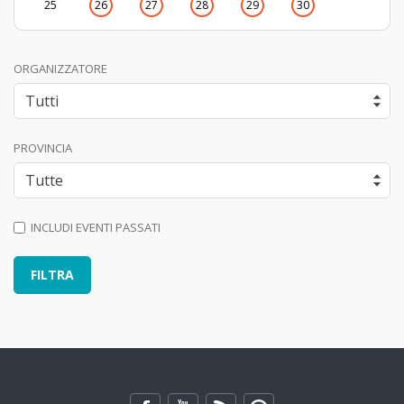
25
26
27
28
29
30
ORGANIZZATORE
PROVINCIA
INCLUDI EVENTI PASSATI