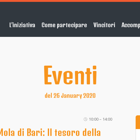
L’iniziativa
Come partecipare
Vincitori
Accom
Eventi
del 26 January 2020
10:00 – 14:00
la di Bari: Il tesoro della