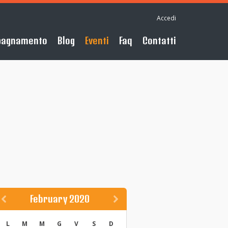
Accedi
pagnamento
Blog
Eventi
Faq
Contatti
February 2020
L
M
M
G
V
S
D