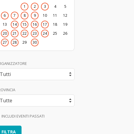
1
2
3
4
5
6
7
8
9
10
11
12
13
14
15
16
17
18
19
20
21
22
23
24
25
26
27
28
29
30
RGANIZZATORE
ROVINCIA
INCLUDI EVENTI PASSATI