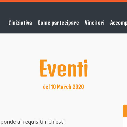
L’iniziativa
Come partecipare
Vincitori
Accom
Eventi
del 10 March 2020
onde ai requisiti richiesti.