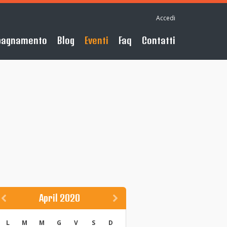
Accedi
pagnamento
Blog
Eventi
Faq
Contatti
April 2020
L
M
M
G
V
S
D