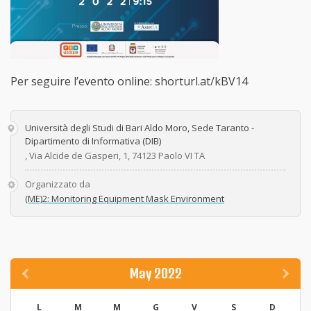
Per seguire l’evento online: shorturl.at/kBV14
Università degli Studi di Bari Aldo Moro, Sede Taranto -
Dipartimento di Informativa (DIB)
, Via Alcide de Gasperi, 1, 74123 Paolo VI TA
Organizzato da
(ME)2: Monitoring Equipment Mask Environment
May 2022
L
M
M
G
V
S
D