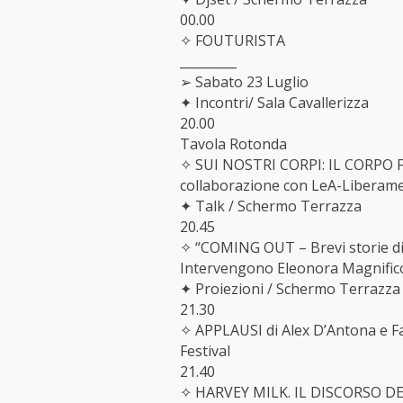
00.00
✧ FOUTURISTA
_________
➢ Sabato 23 Luglio
✦ Incontri/ Sala Cavallerizza
20.00
Tavola Rotonda
✧ SUI NOSTRI CORPI: IL CORPO
collaborazione con LeA-Liberam
✦ Talk / Schermo Terrazza
20.45
✧ “COMING OUT – Brevi storie di u
Intervengono Eleonora Magnifico
✦ Proiezioni / Schermo Terrazza
21.30
✧ APPLAUSI di Alex D’Antona e Fa
Festival
21.40
✧ HARVEY MILK. IL DISCORSO DE