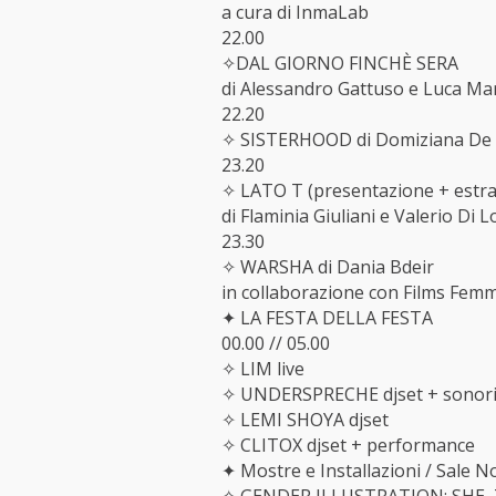
a cura di InmaLab
22.00
✧DAL GIORNO FINCHÈ SERA
di Alessandro Gattuso e Luca Mar
22.20
✧ SISTERHOOD di Domiziana De Fu
23.20
✧ LATO T (presentazione + estra
di Flaminia Giuliani e Valerio Di 
23.30
✧ WARSHA di Dania Bdeir
in collaborazione con Films Femm
✦ LA FESTA DELLA FESTA
00.00 // 05.00
✧ LIM live
✧ UNDERSPRECHE djset + sonori
✧ LEMI SHOYA djset
✧ CLITOX djset + performance
✦ Mostre e Installazioni / Sale No