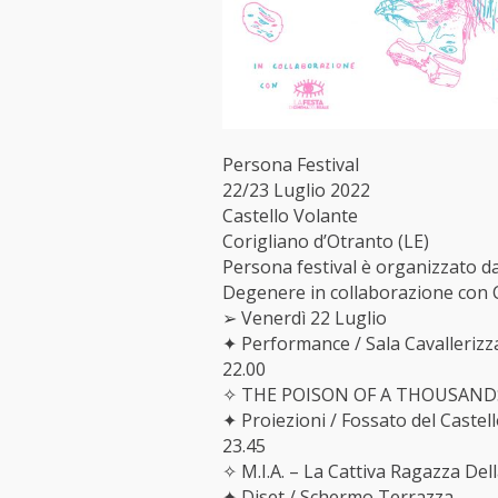
Persona Festival
22/23 Luglio 2022
Castello Volante
Corigliano d’Otranto (LE)
Persona festival è organizzato d
Degenere in collaborazione con C
➢ Venerdì 22 Luglio
✦ Performance / Sala Cavallerizz
22.00
✧ THE POISON OF A THOUSANDS
✦ Proiezioni / Fossato del Castel
23.45
✧ M.I.A. – La Cattiva Ragazza Del
✦ Djset / Schermo Terrazza