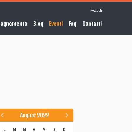
Accedi
pagnamento
Blog
Eventi
Faq
Contatti
August 2022
L
M
M
G
V
S
D