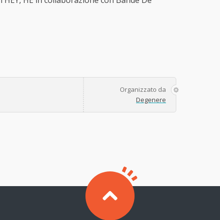
HEY, HE in collaborazione con Bande De
Organizzato da
Degenere