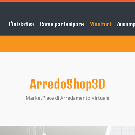
L’iniziativa
Come partecipare
Vincitori
Accom
ArredoShop3D
MarketPlace di Arredamento Virtuale