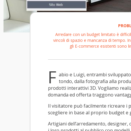
PROB
Arredare con un budget limitato è diffici
vincoli di spazio e mancanza di tempo. In
gli E-commerce esistenti sono li
F
abio e Luigi, entrambi sviluppator
tondo, dalla fotografia alla produ
prodotti interattivi 3D. Vogliamo real
domanda ed offerta traggono vantaggi
Il visitatore può facilmente ricreare i
scegliere in base al proprio budget e g
Artigiani dell’arredamento, designer
i loro prodotti al pubblico con modelli