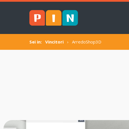
Sei in:
Vincitori
›
ArredoShop3D