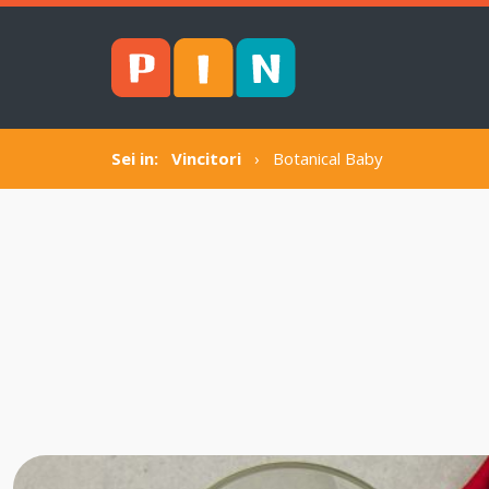
Sei in:
Vincitori
›
Botanical Baby