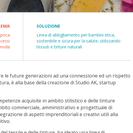
LEMA
SOLUZIONE
e poca
Linea di abbigliamento per bambini etica,
ocessi
sostenibile e sicura per la salute, utilizzando
a moda
tessuti e tinture naturali
zare le future generazioni ad una connessione ed un rispetto
ura, è alla base della creazione di Studio AK, startup
mpetenze acquisite in ambito stilistico e delle tinture
mbito commerciale, amministrativo e progettuale di
grazione di aspetti imprenditoriali e creativi utili alla
tivo.
el tessile e delle tinture, ha ideato una linea di