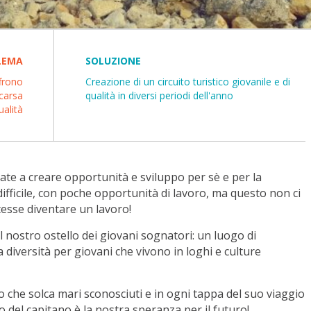
LEMA
SOLUZIONE
ffrono
Creazione di un circuito turistico giovanile e di
scarsa
qualità in diversi periodi dell'anno
ualità
te a creare opportunità e sviluppo per sè e per la
ficile, con poche opportunità di lavoro, ma questo non ci
tesse diventare un lavoro!
nostro ostello dei giovani sognatori: un luogo di
a diversità per giovani che vivono in loghi e culture
 che solca mari sconosciuti e in ogni tappa del suo viaggio
llo del capitano è la nostra speranza per il futuro!