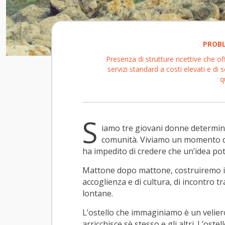
PROB
Presenza di strutture ricettive che o
servizi standard a costi elevati e di 
q
S
iamo tre giovani donne determina
comunità. Viviamo un momento dif
ha impedito di credere che un’idea po
Mattone dopo mattone, costruiremo il 
accoglienza e di cultura, di incontro tr
lontane.
L’ostello che immaginiamo è un veliero
arricchisce sè stesso e gli altri. L’oste