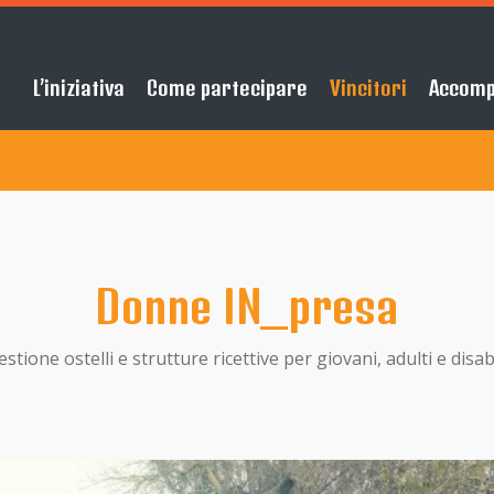
L’iniziativa
Come partecipare
Vincitori
Accom
Donne IN_presa
estione ostelli e strutture ricettive per giovani, adulti e disabi