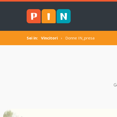
Sei in:
Vincitori
›
Donne IN_presa
G