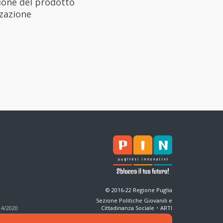
ione del prodotto
zzazione
© 2016-22 Regione Puglia
Sezione Politiche Giovanili e
14/2020
Cittadinanza Sociale
•
ARTI