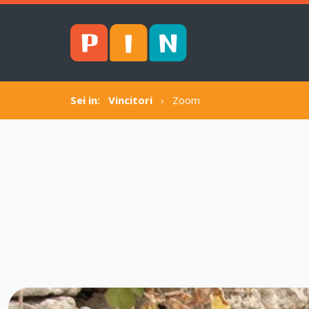
Sei in:
Vincitori
›
Zoom