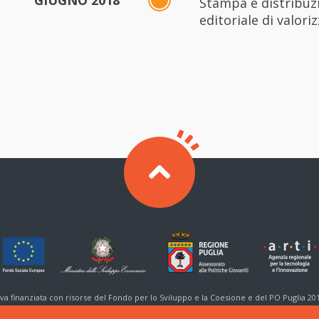
GIUGNO 2018
Stampa e distribuz
editoriale di valori
tiva finanziata con risorse del Fondo per lo Sviluppo e la Coesione e del PO Puglia 20