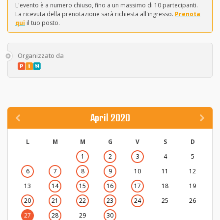
L'evento è a numero chiuso, fino a un massimo di 10 partecipanti.
La ricevuta della prenotazione sarà richiesta all'ingresso.
Prenota
qui
il tuo posto.
Organizzato da
April 2020
L
M
M
G
V
S
D
1
2
3
4
5
6
7
8
9
10
11
12
13
14
15
16
17
18
19
20
21
22
23
24
25
26
27
28
29
30