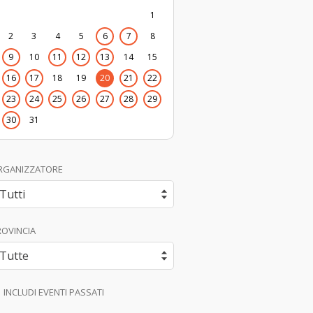
1
2
3
4
5
6
7
8
9
10
11
12
13
14
15
16
17
18
19
20
21
22
23
24
25
26
27
28
29
30
31
RGANIZZATORE
ROVINCIA
INCLUDI EVENTI PASSATI