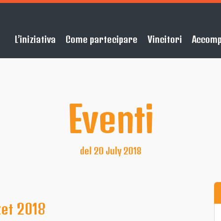
L’iniziativa
Come partecipare
Vincitori
Accom
Eventi
del 20 July 2018
ket 2018