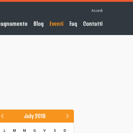
Accedi
pagnamento
Blog
Eventi
Faq
Contatti
July 2018
L
M
M
G
V
S
D