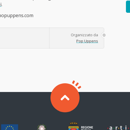
i
.
o@popuppens.com
Organizzato da
Pop Uppens