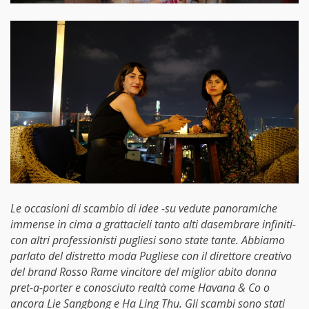
Le occasioni di scambio di idee -su vedute panoramiche
immense in cima a grattacieli tanto alti dasembrare infiniti-
con altri professionisti pugliesi sono state tante. Abbiamo
parlato del distretto moda Pugliese con il direttore creativo
del brand Rosso Rame vincitore del miglior abito donna
pret-a-porter e conosciuto realtà come Havana & Co o
ancora Lie Sangbong e Ha Ling Thu. Gli scambi sono stati