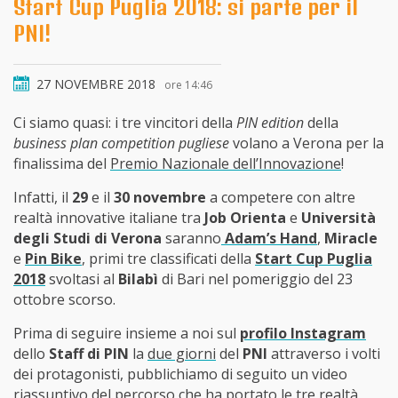
Start Cup Puglia 2018: si parte per il
PNI!
27 NOVEMBRE 2018
ore 14:46
Ci siamo quasi: i tre vincitori della
PIN edition
della
business plan competition pugliese
volano a Verona per la
finalissima del
Premio Nazionale dell’Innovazione
!
Infatti, il
29
e il
30 novembre
a competere con altre
realtà innovative italiane tra
Job Orienta
e
Università
degli Studi di Verona
saranno
Adam’s Hand
,
Miracle
e
Pin Bike
, primi tre classificati della
Start Cup Puglia
2018
svoltasi al
Bilabì
di Bari nel pomeriggio del 23
ottobre scorso.
Prima di seguire insieme a noi sul
profilo Instagram
dello
Staff di PIN
la
due giorni
del
PNI
attraverso i volti
dei protagonisti, pubblichiamo di seguito un video
riassuntivo del percorso che ha portato le tre realtà