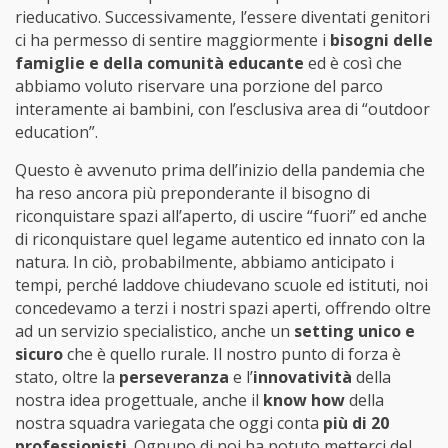
rieducativo. Successivamente, l’essere diventati genitori
ci ha permesso di sentire maggiormente i
bisogni delle
famiglie e della comunità educante
ed è così che
abbiamo voluto riservare una porzione del parco
interamente ai bambini, con l’esclusiva area di “outdoor
education”.
Questo è avvenuto prima dell’inizio della pandemia che
ha reso ancora più preponderante il bisogno di
riconquistare spazi all’aperto, di uscire “fuori” ed anche
di riconquistare quel legame autentico ed innato con la
natura. In ciò, probabilmente, abbiamo anticipato i
tempi, perché laddove chiudevano scuole ed istituti, noi
concedevamo a terzi i nostri spazi aperti, offrendo oltre
ad un servizio specialistico, anche un
setting unico e
sicuro
che è quello rurale. Il nostro punto di forza è
stato, oltre la
perseveranza
e l’
innovatività
della
nostra idea progettuale, anche il
know how
della
nostra squadra variegata che oggi conta
più di 20
professionisti
. Ognuno di noi ha potuto metterci del