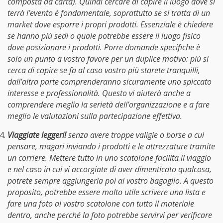
composta da carta). Quindi cercare di capire il luogo dove si
terrà l’evento è fondamentale, soprattutto se si tratta di un
market dove esporre i propri prodotti. Essenziale è chiedere
se hanno più sedi o quale potrebbe essere il luogo fisico
dove posizionare i prodotti. Porre domande specifiche è
solo un punto a vostro favore per un duplice motivo: più si
cerca di capire se fa al caso vostro più starete tranquilli,
dall’altra parte comprenderanno sicuramente uno spiccato
interesse e professionalità. Questo vi aiuterà anche a
comprendere meglio la serietà dell’organizzazione e a fare
meglio le valutazioni sulla partecipazione effettiva.
Viaggiate leggeri!
senza avere troppe valigie o borse a cui
pensare, magari inviando i prodotti e le attrezzature tramite
un corriere. Mettere tutto in uno scatolone facilita il viaggio
e nel caso in cui vi accorgiate di aver dimenticato qualcosa,
potrete sempre aggiungerla poi al vostro bagaglio. A questo
proposito, potrebbe essere molto utile scrivere una lista e
fare una foto al vostro scatolone con tutto il materiale
dentro, anche perché la foto potrebbe servirvi per verificare